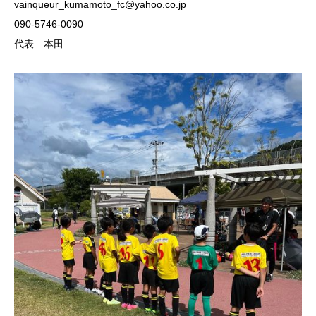
vainqueur_kumamoto_fc@yahoo.co.jp
090-5746-0090
代表 本田